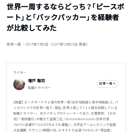
世界一周するならどっち？「ピースボ
ート」と「バックパッカー」を経験者
が比較してみた
世界一周
・2017年11月2日（2017年12月25日 更新）
ライター
増戸 聡司
記事一覧へ
転職トラベラー
【旅歴】 ピースボートで２度の世界一周（北半球航路と南半球航路）と、バ
ックパックでの世界一周で、現在、世界３周して7３ヶ国を訪問している
転職トラベラー。 元ライザップのトレーナーであり、元警察官。 【その
他】 「筋肉番付」の腕立て全国二位、UltimateBeastmaster日本代表
（Netflix主催の「SASUKEのような番組」）、大学生アームレスリング全国
大会優勝、マラソン3時間14分、エキストラ出演「HERO2」や「寄生獣」