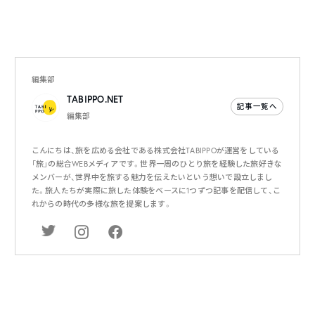
編集部
TABIPPO.NET
記事一覧へ
編集部
こんにちは、旅を広める会社である株式会社TABIPPOが運営をしている
「旅」の総合WEBメディアです。世界一周のひとり旅を経験した旅好きな
メンバーが、世界中を旅する魅力を伝えたいという想いで設立しまし
た。旅人たちが実際に旅した体験をベースに1つずつ記事を配信して、こ
れからの時代の多様な旅を提案します。