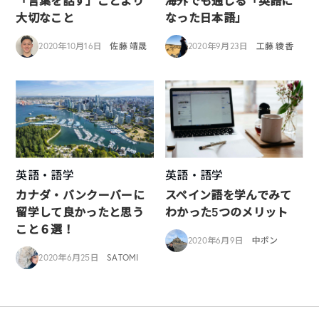
「言葉を話す」ことより
海外でも通じる「英語に
大切なこと
なった日本語」
2020年10月16日
佐藤 靖晟
2020年9月23日
工藤 綾香
英語・語学
英語・語学
カナダ・バンクーバーに
スペイン語を学んでみて
留学して良かったと思う
わかった5つのメリット
こと６選！
2020年6月9日
中ポン
2020年6月25日
SATOMI