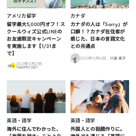
アメリカ留学
カナダ
留学最大5,000円オフ！ス
カナダの人は「Sorry」が
クールウィズ公式LINEの
口癖！？カナダ在住者が
お友達限定キャンペーン
感じた、日本の言語文化
を実施します【1/31ま
との共通点
で】
2022年12月16日
川波 恵子
2022年12月27日
TABIPPO.NET
英語・語学
英語・語学
海外に住んでわかった、
外国人との話題作りに。