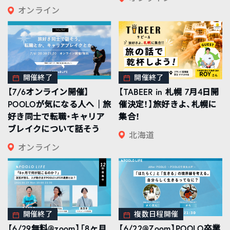
オンライン
開催終了
開催終了
【7/6オンライン開催】
【TABEER in 札幌 7月4日開
POOLOが気になる人へ｜旅
催決定！】旅好きよ、札幌に
好き同士で転職・キャリア
集合！
ブレイクについて話そう
北海道
オンライン
開催終了
複数日程開催
【6/29無料@zoom】「8ヶ月
【6/22@Zoom】POOLO卒業