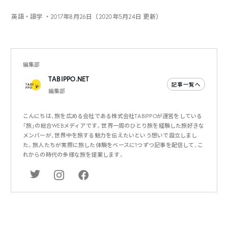
英語・語学
・2017年8月26日（2020年5月24日 更新）
編集部
TABIPPO.NET
記事一覧へ
編集部
こんにちは、旅を広める会社である株式会社TABIPPOが運営をしている
「旅」の総合WEBメディアです。世界一周のひとり旅を経験した旅好きな
メンバーが、世界中を旅する魅力を伝えたいという想いで設立しまし
た。旅人たちが実際に旅した体験をベースに1つずつ記事を配信して、こ
れからの時代の多様な旅を提案します。