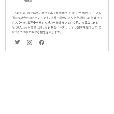
編集部
こんにちは、旅を広める会社である株式会社TABIPPOが運営をしている
「旅」の総合WEBメディアです。世界一周のひとり旅を経験した旅好きな
メンバーが、世界中を旅する魅力を伝えたいという想いで設立しまし
た。旅人たちが実際に旅した体験をベースに1つずつ記事を配信して、こ
れからの時代の多様な旅を提案します。