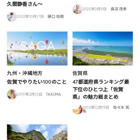
久間静香さん〜
2020年3月9日
長沼 茂希
2022年10月17日
樋口 佑樹
九州・沖縄地方
佐賀県
佐賀でやりたい100のこと
47都道府県ランキング最
下位のひとつ上「佐賀
2019年2月13日
TAKUMA
県」の魅力総まとめ
2015年12月19日
佐々木 拓
馬