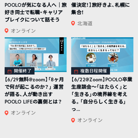
POOLOが気になる人へ｜旅
催決定！】旅好きよ、札幌に
好き同士で転職・キャリア
集合！
ブレイクについて話そう
北海道
オンライン
開催終了
複数日程開催
【6/29無料@zoom】「8ヶ月
【6/22@Zoom】POOLO卒業
で何が起こるのか？」 運営
生座談会〜「はたらく」と
が語る、人が動き出す
「生きる」の境界線を考え
POOLO LIFEの裏側とは？
る。「自分らしく生きる」
っ...
オンライン
オンライン