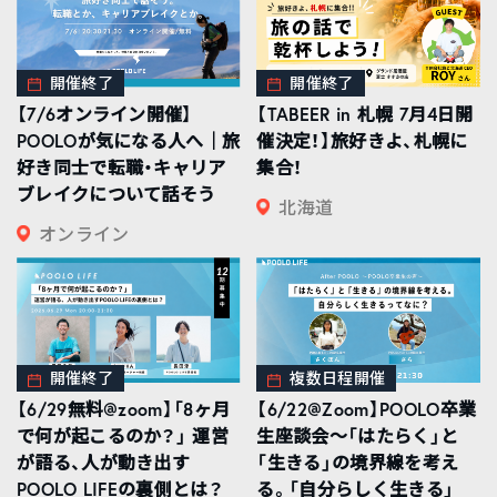
開催終了
開催終了
【7/6オンライン開催】
【TABEER in 札幌 7月4日開
POOLOが気になる人へ｜旅
催決定！】旅好きよ、札幌に
好き同士で転職・キャリア
集合！
ブレイクについて話そう
北海道
オンライン
開催終了
複数日程開催
【6/29無料@zoom】「8ヶ月
【6/22@Zoom】POOLO卒業
で何が起こるのか？」 運営
生座談会〜「はたらく」と
が語る、人が動き出す
「生きる」の境界線を考え
POOLO LIFEの裏側とは？
る。「自分らしく生きる」