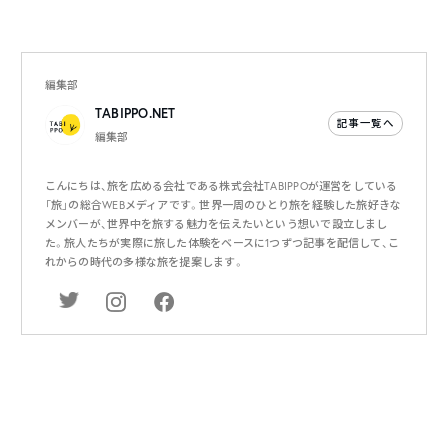
編集部
TABIPPO.NET
記事一覧へ
編集部
こんにちは、旅を広める会社である株式会社TABIPPOが運営をしている
「旅」の総合WEBメディアです。世界一周のひとり旅を経験した旅好きな
メンバーが、世界中を旅する魅力を伝えたいという想いで設立しまし
た。旅人たちが実際に旅した体験をベースに1つずつ記事を配信して、こ
れからの時代の多様な旅を提案します。