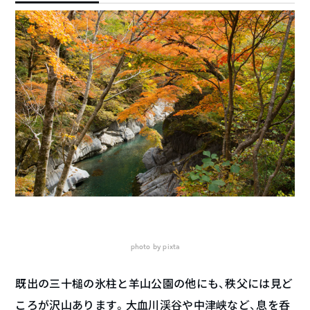
photo by pixta
既出の三十槌の氷柱と羊山公園の他にも、秩父には見ど
ころが沢山あります。大血川渓谷や中津峡など、息を呑