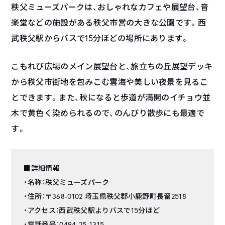
秩父ミューズパークは、おしゃれなカフェや展望台、音
楽堂などの施設がある秩父市営の大きな公園です。西
武秩父駅からバスで15分ほどの場所にあります。
こもれび広場のメイン展望台と、旅立ちの丘展望デッキ
から秩父市街地を包みこむ雲海や美しい夜景を見るこ
とできます。また、秋になると歩道が満開のイチョウ並
木で黄色く染められるので、のんびり散歩にも最適で
す。
■詳細情報
・名称：秩父ミューズパーク
・住所：〒368-0102 埼玉県秩父郡小鹿野町長留2518
・アクセス：西武秩父駅よりバスで15分ほど
・電話番号：0494-25-1315