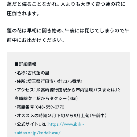
蓮だと侮ることなかれ。人よりも大きく育つ蓮の花に
圧倒されます。
蓮の花は早朝に開き始め、午後には閉じてしまうので午
前中にお出かけください。
■詳細情報
・名称：古代蓮の里
・住所：埼玉県行田市小針2375番地1
・アクセス：JR高崎線行田駅から市内循環バスまたはJR
高崎線吹上駅からタクシー（8㎞）
・電話番号：048-559-0770
・オススメの時期：6月下旬から8月上旬（午前中）
・公式サイトURL：
https://www.ikiiki-
zaidan.or.jp/kodaihasu/