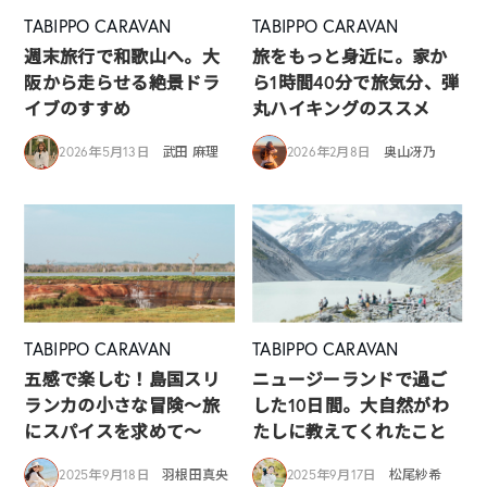
TABIPPO CARAVAN
TABIPPO CARAVAN
週末旅行で和歌山へ。大
旅をもっと身近に。家か
阪から走らせる絶景ドラ
ら1時間40分で旅気分、弾
イブのすすめ
丸ハイキングのススメ
2026年5月13日
武田 麻理
2026年2月8日
奥山冴乃
TABIPPO CARAVAN
TABIPPO CARAVAN
五感で楽しむ！島国スリ
ニュージーランドで過ご
ランカの小さな冒険～旅
した10日間。大自然がわ
にスパイスを求めて～
たしに教えてくれたこと
2025年9月18日
羽根田真央
2025年9月17日
松尾紗希