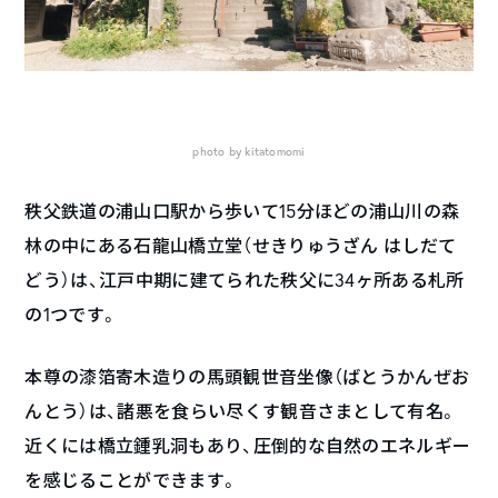
photo by kitatomomi
秩父鉄道の浦山口駅から歩いて15分ほどの浦山川の森
林の中にある石龍山橋立堂（せきりゅうざん はしだて
どう）は、江戸中期に建てられた秩父に34ヶ所ある札所
の1つです。
本尊の漆箔寄木造りの馬頭観世音坐像（ばとうかんぜお
んとう）は、諸悪を食らい尽くす観音さまとして有名。
近くには橋立鍾乳洞もあり、圧倒的な自然のエネルギー
を感じることができます。