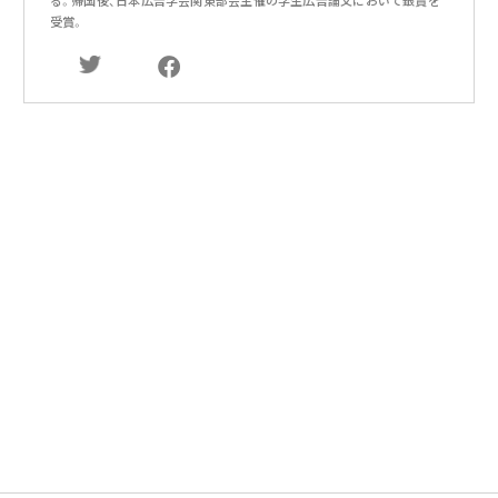
る。帰国後、日本広告学会関東部会主催の学生広告論文において銀賞を
受賞。