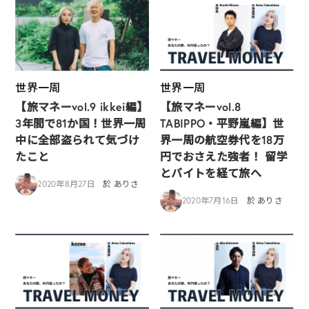
世界一周
世界一周
【旅マネーvol.9 ikkei編】
【旅マネーvol.8
3年間で81か国！世界一周
TABIPPO・平野嵐編】世
中に全部盗られて気づけ
界一周の航空券代を18万
たこと
円でおさえた強者！ 留学
とバイトを経て旅へ
2020年8月27日
於 ありさ
2020年7月16日
於 ありさ