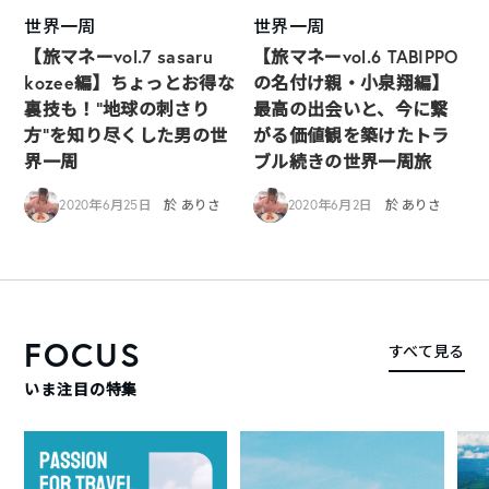
世界一周
世界一周
【旅マネーvol.7 sasaru
【旅マネーvol.6 TABIPPO
kozee編】ちょっとお得な
の名付け親・小泉翔編】
裏技も！“地球の刺さり
最高の出会いと、今に繋
方”を知り尽くした男の世
がる価値観を築けたトラ
界一周
ブル続きの世界一周旅
2020年6月25日
於 ありさ
2020年6月2日
於 ありさ
FOCUS
すべて見る
いま注目の特集