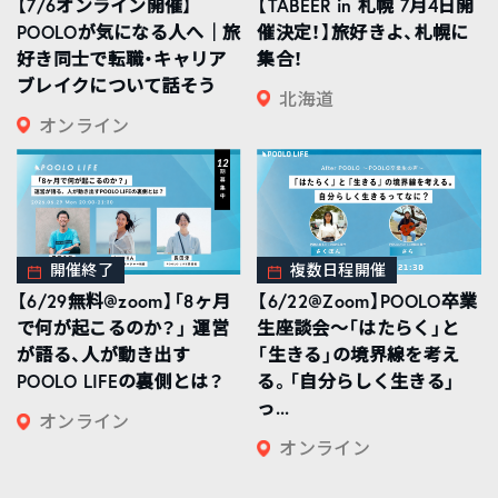
【7/6オンライン開催】
【TABEER in 札幌 7月4日開
POOLOが気になる人へ｜旅
催決定！】旅好きよ、札幌に
好き同士で転職・キャリア
集合！
ブレイクについて話そう
北海道
オンライン
開催終了
複数日程開催
【6/29無料@zoom】「8ヶ月
【6/22@Zoom】POOLO卒業
で何が起こるのか？」 運営
生座談会〜「はたらく」と
が語る、人が動き出す
「生きる」の境界線を考え
POOLO LIFEの裏側とは？
る。「自分らしく生きる」
っ...
オンライン
オンライン