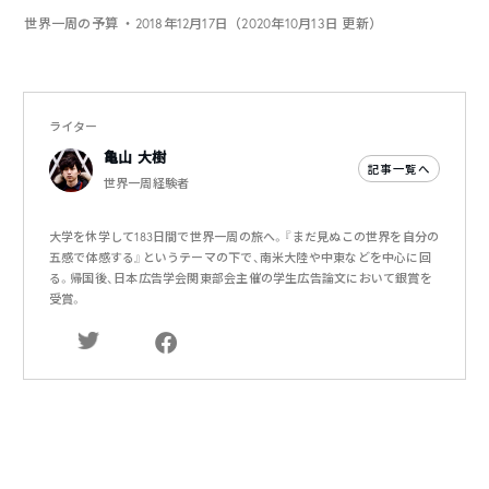
世界一周の予算
・2018年12月17日（2020年10月13日 更新）
ライター
亀山 大樹
記事一覧へ
世界一周経験者
大学を休学して183日間で世界一周の旅へ。『まだ見ぬこの世界を自分の
五感で体感する』というテーマの下で、南米大陸や中東などを中心に回
る。帰国後、日本広告学会関東部会主催の学生広告論文において銀賞を
受賞。