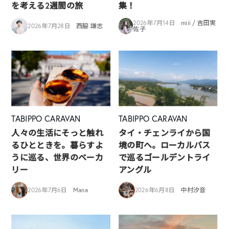
を考える2週間の旅
集！
2026年7月14日
miii / 吉田実
2026年7月28日
西脇 謙志
佐子
TABIPPO CARAVAN
TABIPPO CARAVAN
人々の生活にそっと触れ
タイ・チェンライから国
るひとときを。暮らすよ
境の町へ。ローカルバス
うに巡る、世界のベーカ
で巡るゴールデントライ
リー
アングル
2026年7月6日
Mana
2026年6月8日
中村汐音