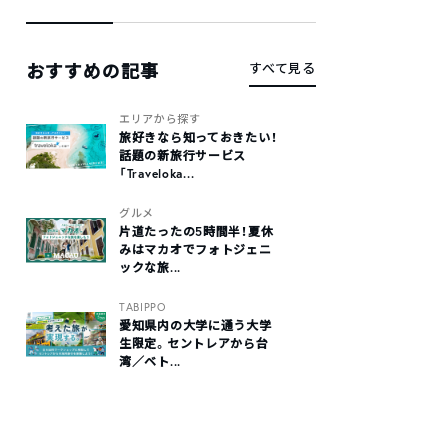
おすすめの記事
すべて見る
エリアから探す
旅好きなら知っておきたい！
話題の新旅行サービス
「Traveloka...
グルメ
片道たったの5時間半！夏休
みはマカオでフォトジェニ
ックな旅...
TABIPPO
愛知県内の大学に通う大学
生限定。セントレアから台
湾／ベト...