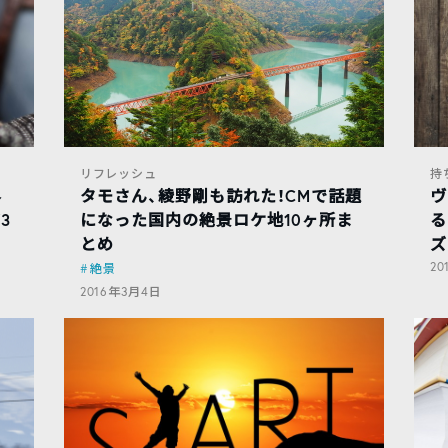
リフレッシュ
持
外
タモさん、綾野剛も訪れた！CMで話題
ヴ
3
になった国内の絶景ロケ地10ヶ所ま
る
とめ
ズ
2
絶景
2016年3月4日