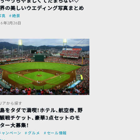
ぅ〜うらやましくてたまらない♡
界の美しいウエディング写真まとめ
写真
絶景
16年2月26日
リアから探す
島をタダで満喫！ホテル、航空券、野
観戦チケット、豪華3点セットのモ
ター大募集！
キャンペーン
グルメ
セール情報