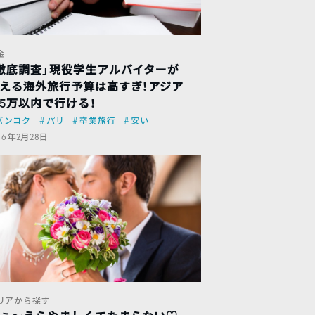
金
徹底調査」現役学生アルバイターが
える海外旅行予算は高すぎ！アジア
5万以内で行ける！
バンコク
パリ
卒業旅行
安い
16年2月28日
リアから探す