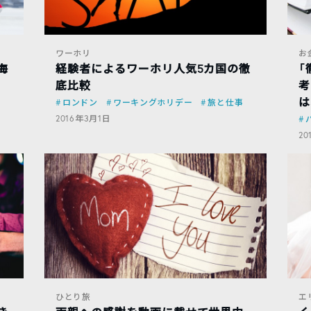
ワーホリ
お
海
経験者によるワーホリ人気5カ国の徹
「
っ
底比較
考
は
ロンドン
ワーキングホリデー
旅と仕事
2016年3月1日
20
ひとり旅
エ