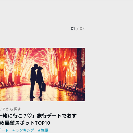
01
/ 03
リアから探す
一緒に行こ？♡」 旅行デートでおす
め展望スポットTOP10
デート
ランキング
絶景