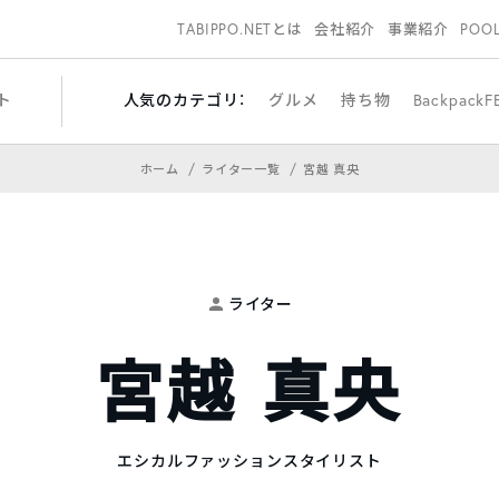
TABIPPO.NETとは
会社紹介
事業紹介
POO
ト
人気のカテゴリ：
グルメ
持ち物
BackpackF
ホーム
ライター一覧
宮越 真央
ライター
宮越 真央
エシカルファッションスタイリスト