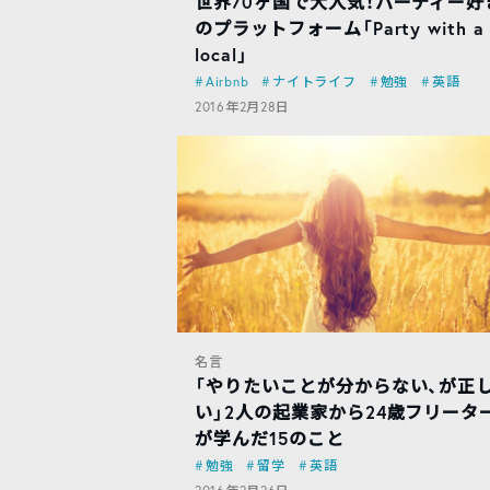
世界70ヶ国で大人気！パーティー好
のプラットフォーム「Party with a
local」
Airbnb
ナイトライフ
勉強
英語
2016年2月28日
名言
「やりたいことが分からない、が正
い」2人の起業家から24歳フリータ
が学んだ15のこと
勉強
留学
英語