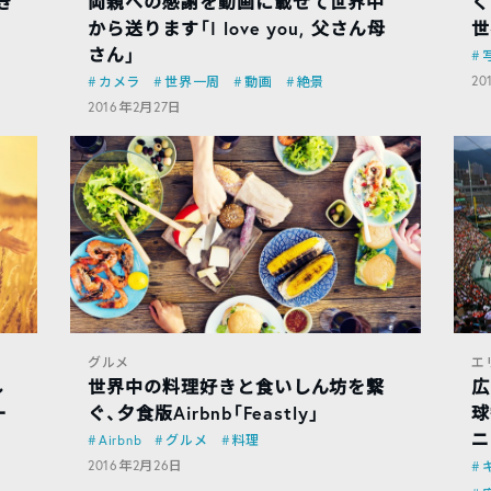
き
両親への感謝を動画に載せて世界中
く
から送ります「I love you, 父さん母
世
さん」
20
カメラ
世界一周
動画
絶景
2016年2月27日
グルメ
エ
し
世界中の料理好きと食いしん坊を繋
広
ー
ぐ、夕食版Airbnb「Feastly」
球
ニ
Airbnb
グルメ
料理
2016年2月26日