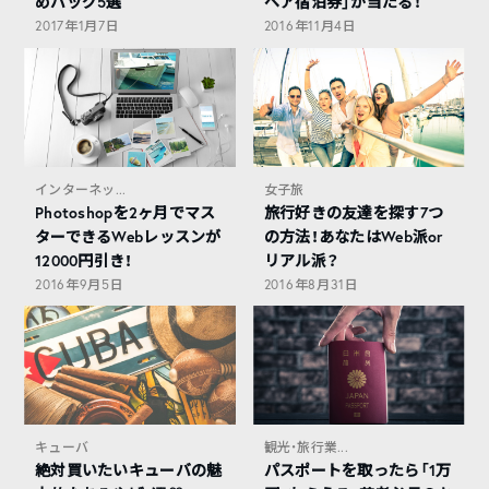
めバッグ5選
ペア宿泊券」が当たる！
2017年1月7日
2016年11月4日
インターネッ...
女子旅
Photoshopを2ヶ月でマス
旅行好きの友達を探す7つ
ターできるWebレッスンが
の方法！あなたはWeb派or
12000円引き！
リアル派？
2016年9月5日
2016年8月31日
キューバ
観光・旅行業...
絶対買いたいキューバの魅
パスポートを取ったら「1万