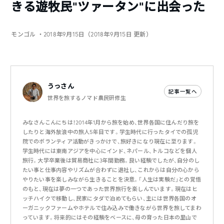
きる遊牧民“ツァータン”に出会った
モンゴル
・2018年9月15日（2018年9月15日 更新）
うっさん
記事一覧へ
世界を旅するノマド農民研修生
みなさんこんにちは！2014年1月から旅を始め、世界各国に住んだり旅を
したりと海外放浪中の旅人5年目です。学生時代に行ったタイでの孤児
院でのボランティア活動がきっかけで、旅好きになり現在に至ります。
学生時代には東南アジアを中心にインド、ネパール、トルコなどを個人
旅行。大学卒業後は貿易商社に3年間勤務。良い経験でしたが、自分のし
たい事と仕事内容やリズムが合わずに退社し、これからは自分の心から
やりたい事を楽しみながら生きることを決意。「人生は実験だ」との覚悟
のもと、現在は夢の一つであった世界旅行を楽しんでいます。現在はヒ
ッチハイクで移動し、民家にタダで泊めてもらい、主には世界各国のオ
ーガニックファームやホテルで住み込みで働きながら世界を旅してまわ
っています。将来的にはその経験をベースに、母の育った日本の里山で