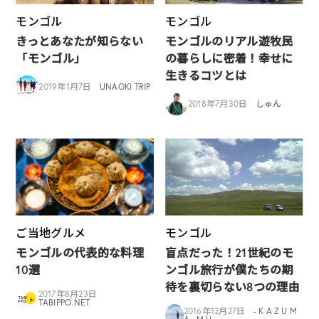
モンゴル
モンゴル
きっとあなたが知らない
モンゴルのリアル遊牧民
「モンゴル」
の暮らしに密着！幸せに
生きるコツとは
2019年1月7日
UNAOKI TRIP
2018年7月30日
しゅん
ご当地グルメ
モンゴル
モンゴルの代表的な料理
盲点だった！21世紀のモ
10選
ンゴル旅行が僕たちの期
待を裏切らない8つの理由
2017年8月23日
TABIPPO.NET
2016年12月27日
- K A Z U M