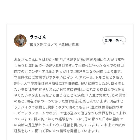
うっさん
記事一覧へ
世界を旅するノマド農民研修生
みなさんこんにちは！2014年1月から旅を始め、世界各国に住んだり旅を
したりと海外放浪中の旅人5年目です。学生時代に行ったタイでの孤児
院でのボランティア活動がきっかけで、旅好きになり現在に至ります。
学生時代には東南アジアを中心にインド、ネパール、トルコなどを個人
旅行。大学卒業後は貿易商社に3年間勤務。良い経験でしたが、自分のし
たい事と仕事内容やリズムが合わずに退社し、これからは自分の心から
やりたい事を楽しみながら生きることを決意。「人生は実験だ」との覚悟
のもと、現在は夢の一つであった世界旅行を楽しんでいます。現在はヒ
ッチハイクで移動し、民家にタダで泊めてもらい、主には世界各国のオ
ーガニックファームやホテルで住み込みで働きながら世界を旅してまわ
っています。将来的にはその経験をベースに、母の育った日本の里山で
の自給自足生活とゲストハウス経営を目指しています。これまでの旅の
経験をもとに面白く役に立つ情報を発信していきます。