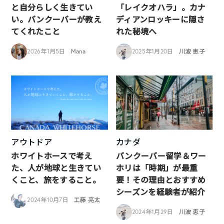
と自分らしく生きてい
「レイクオハラ」。カナ
い。バンクーバーが教え
ディアンロッキーに隠さ
てくれたこと
れた秘境へ
2026年1月5日
Mana
2025年1月20日
川波 恵子
アウトドア
カナダ
ホワイトホースで考え
バンクーバー留学＆ワー
た、人が地球と生きてい
ホリは「時期」が最重
くこと、旅をすること。
要！その理由とおすすめ
シーズンを経験者が紹介
2024年10月7日
工藤 亮太
2024年1月29日
川波 恵子