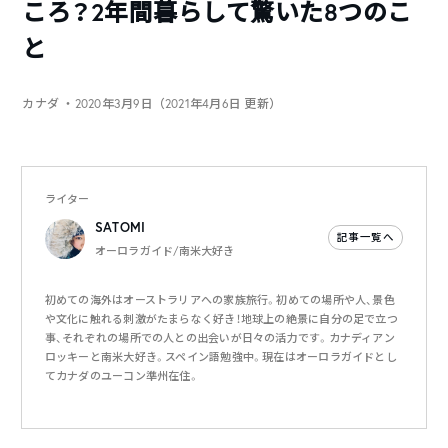
ころ？2年間暮らして驚いた8つのこ
と
カナダ
・2020年3月9日（2021年4月6日 更新）
ライター
SATOMI
記事一覧へ
オーロラガイド/南米大好き
初めての海外はオーストラリアへの家族旅行。初めての場所や人、景色
や文化に触れる刺激がたまらなく好き！地球上の絶景に自分の足で立つ
事、それぞれの場所での人との出会いが日々の活力です。カナディアン
ロッキーと南米大好き。スペイン語勉強中。現在はオーロラガイドとし
てカナダのユーコン準州在住。