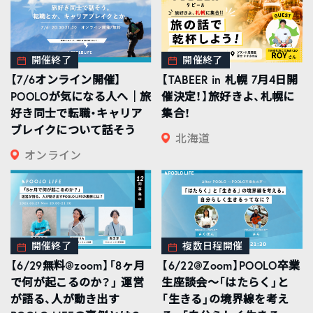
開催終了
開催終了
【7/6オンライン開催】
【TABEER in 札幌 7月4日開
POOLOが気になる人へ｜旅
催決定！】旅好きよ、札幌に
好き同士で転職・キャリア
集合！
ブレイクについて話そう
北海道
オンライン
開催終了
複数日程開催
【6/29無料@zoom】「8ヶ月
【6/22@Zoom】POOLO卒業
で何が起こるのか？」 運営
生座談会〜「はたらく」と
が語る、人が動き出す
「生きる」の境界線を考え