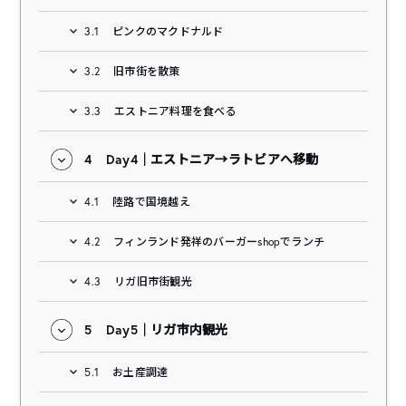
3.1
ピンクのマクドナルド
3.2
旧市街を散策
3.3
エストニア料理を食べる
4
Day4｜エストニア→ラトビアへ移動
4.1
陸路で国境越え
4.2
フィンランド発祥のバーガーshopでランチ
4.3
リガ旧市街観光
5
Day5｜リガ市内観光
5.1
お土産調達