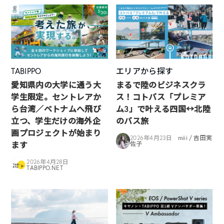
TABIPPO
エリアから探す
愛知県内の大学に通う大
まるで陸のビジネスクラ
学生限定。セントレアか
ス！コトバス「プレミア
ら台湾／ベトナムへ飛び
ム3」で叶える四国↔︎北陸
立つ、学生だけの海外企
のバス旅
画プロジェクトが始まり
2026年4月23日
miii / 吉田実
ます
佐子
2026年4月28日
TABIPPO.NET