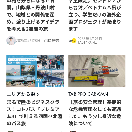
の村を好きになる14日
学生限定。セントレアか
間。山梨県・丹波山村
ら台湾／ベトナムへ飛び
で、地域との関係を深
立つ、学生だけの海外企
め、盛り上げるアイデア
画プロジェクトが始まり
を考える2週間の旅
ます
2026年4月28日
2026年7月28日
西脇 謙志
TABIPPO.NET
エリアから探す
TABIPPO CARAVAN
まるで陸のビジネスクラ
【旅の安全管理】基礎的
ス！コトバス「プレミア
な危機管理をしても遭遇
ム3」で叶える四国↔︎北陸
した、もう少し身近な危
のバス旅
険について