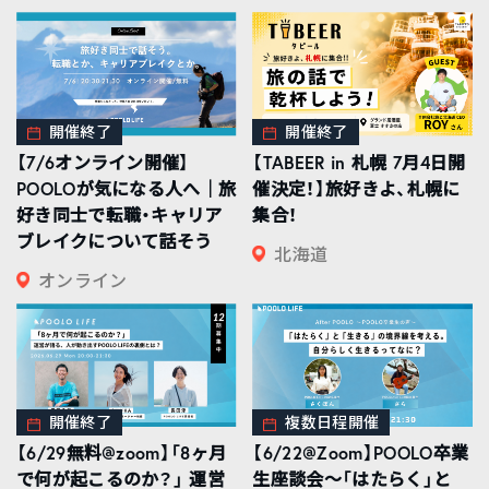
開催終了
開催終了
【7/6オンライン開催】
【TABEER in 札幌 7月4日開
POOLOが気になる人へ｜旅
催決定！】旅好きよ、札幌に
好き同士で転職・キャリア
集合！
ブレイクについて話そう
北海道
オンライン
開催終了
複数日程開催
【6/29無料@zoom】「8ヶ月
【6/22@Zoom】POOLO卒業
で何が起こるのか？」 運営
生座談会〜「はたらく」と