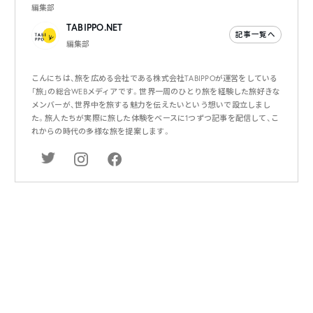
編集部
TABIPPO.NET
記事一覧へ
編集部
こんにちは、旅を広める会社である株式会社TABIPPOが運営をしている
「旅」の総合WEBメディアです。世界一周のひとり旅を経験した旅好きな
メンバーが、世界中を旅する魅力を伝えたいという想いで設立しまし
た。旅人たちが実際に旅した体験をベースに1つずつ記事を配信して、こ
れからの時代の多様な旅を提案します。