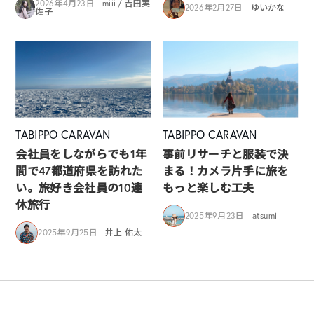
2026年4月23日
miii / 吉田実
2026年2月27日
ゆいかな
佐子
TABIPPO CARAVAN
TABIPPO CARAVAN
会社員をしながらでも1年
事前リサーチと服装で決
間で47都道府県を訪れた
まる！カメラ片手に旅を
い。旅好き会社員の10連
もっと楽しむ工夫
休旅行
2025年9月23日
atsumi
2025年9月25日
井上 佑太