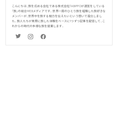
こんにちは、旅を広める会社である株式会社TABIPPOが運営をしている
「旅」の総合WEBメディアです。世界一周のひとり旅を経験した旅好きな
メンバーが、世界中を旅する魅力を伝えたいという想いで設立しまし
た。旅人たちが実際に旅した体験をベースに1つずつ記事を配信して、こ
れからの時代の多様な旅を提案します。