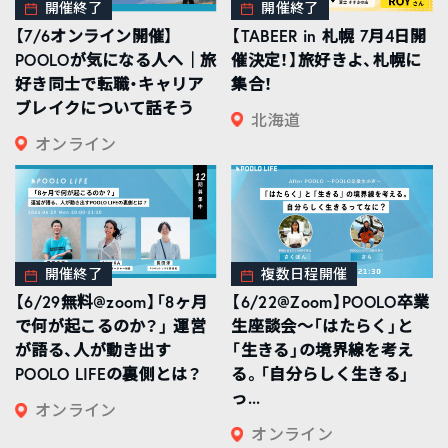
開催終了
開催終了
【7/6オンライン開催】
【TABEER in 札幌 7月4日開
POOLOが気になる人へ｜旅
催決定！】旅好きよ、札幌に
好き同士で転職・キャリア
集合！
ブレイクについて話そう
北海道
オンライン
開催終了
複数日程開催
【6/29無料@zoom】「8ヶ月
【6/22@Zoom】POOLO卒業
で何が起こるのか？」 運営
生座談会〜「はたらく」と
が語る、人が動き出す
「生きる」の境界線を考え
POOLO LIFEの裏側とは？
る。「自分らしく生きる」
っ...
オンライン
オンライン