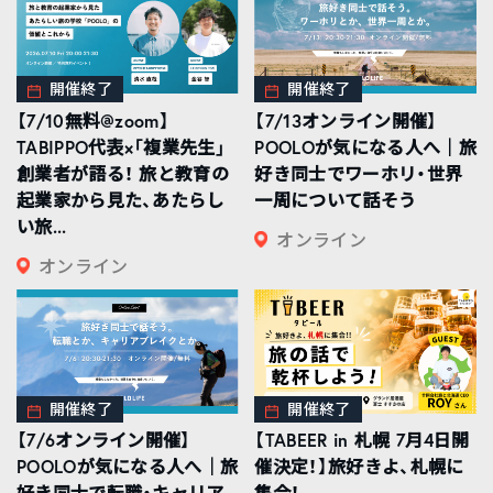
開催終了
開催終了
【7/10無料@zoom】
【7/13オンライン開催】
TABIPPO代表×「複業先生」
POOLOが気になる人へ｜旅
創業者が語る！ 旅と教育の
好き同士でワーホリ・世界
起業家から見た、あたらし
一周について話そう
い旅...
オンライン
オンライン
開催終了
開催終了
【7/6オンライン開催】
【TABEER in 札幌 7月4日開
POOLOが気になる人へ｜旅
催決定！】旅好きよ、札幌に
好き同士で転職・キャリア
集合！