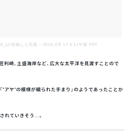
.n1o9_)が投稿した写真
– 2016 4月 17 4:11午後 PDT
や笠利崎、土盛海岸など、広大な太平洋を見渡すことので
「”アヤ”の模様が織られた手まり」のようであったことか
されていきそう…。