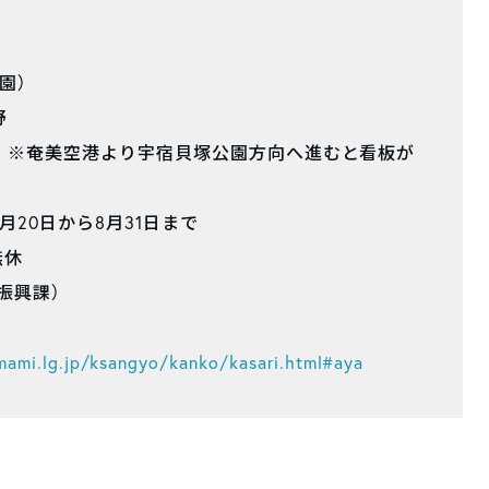
園）
野
分 ※奄美空港より宇宿貝塚公園方向へ進むと看板が
月20日から8月31日まで
無休
業振興課）
mami.lg.jp/ksangyo/kanko/kasari.html#aya