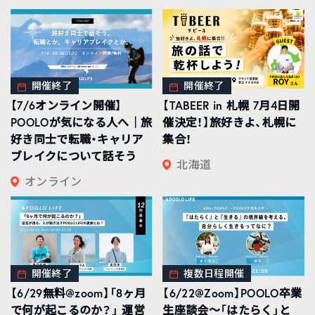
開催終了
開催終了
【7/6オンライン開催】
【TABEER in 札幌 7月4日開
POOLOが気になる人へ｜旅
催決定！】旅好きよ、札幌に
好き同士で転職・キャリア
集合！
ブレイクについて話そう
北海道
オンライン
開催終了
複数日程開催
【6/29無料@zoom】「8ヶ月
【6/22@Zoom】POOLO卒業
で何が起こるのか？」 運営
生座談会〜「はたらく」と