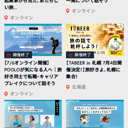
起業家から見た、あたらし
一周について話そう
い旅...
オンライン
オンライン
開催終了
開催終了
【7/6オンライン開催】
【TABEER in 札幌 7月4日開
POOLOが気になる人へ｜旅
催決定！】旅好きよ、札幌に
好き同士で転職・キャリア
集合！
ブレイクについて話そう
北海道
オンライン