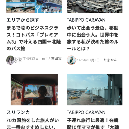
エリアから探す
TABIPPO CARAVAN
まるで陸のビジネスクラ
歩いて出会う景色、移動
ス！コトバス「プレミア
中に出会う人。世界中を
ム3」で叶える四国↔︎北陸
旅する私が決めた旅のル
のバス旅
ールとは？
2026年4月23日
miii / 吉田実
2025年10月3日
たまやん
佐子
スリランカ
TABIPPO CARAVAN
70カ国旅をした旅人がい
子連れ旅行に最適！在韓
ま一番おすすめしたい、
歴10年ママが推す「大韓