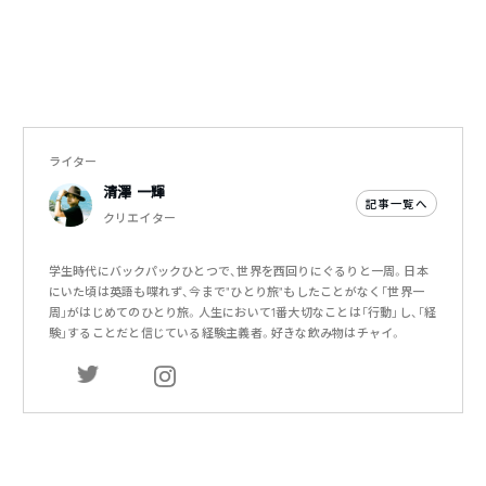
ライター
清澤 一輝
記事一覧へ
クリエイター
学生時代にバックパックひとつで、世界を西回りにぐるりと一周。日本
にいた頃は英語も喋れず、今まで”ひとり旅”もしたことがなく「世界一
周」がはじめてのひとり旅。人生において1番大切なことは「行動」し、「経
験」することだと信じている経験主義者。好きな飲み物はチャイ。