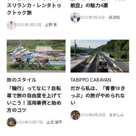
スリランカ・レンタトゥ
航空」の魅力4選
クトゥク旅
2025年1月25日
貝沼和
2025年3月12日
上野 隼
旅のスタイル
TABIPPO CARAVAN
「輪行」ってなに？自転
だから私は、「青春18き
車で旅の自由度を上げて
っぷ」の旅がやめられな
いこう！活用事例と始め
い
方のコツ
2024年8月28日
なかしん
2024年10月17日
土庄 雄平