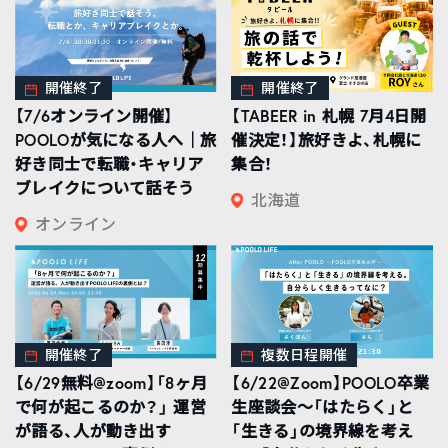
開催終了
開催終了
【7/6オンライン開催】
【TABEER in 札幌 7月4日開
POOLOが気になる人へ｜旅
催決定！】旅好きよ、札幌に
好き同士で転職・キャリア
集合！
ブレイクについて話そう
北海道
オンライン
開催終了
複数日程開催
【6/29無料@zoom】「8ヶ月
【6/22@Zoom】POOLO卒業
で何が起こるのか？」 運営
生座談会〜「はたらく」と
が語る、人が動き出す
「生きる」の境界線を考え