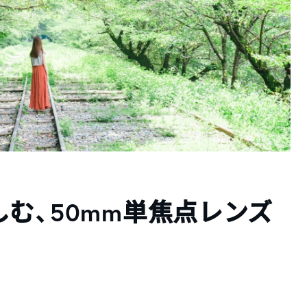
む、50mm単焦点レンズ
）