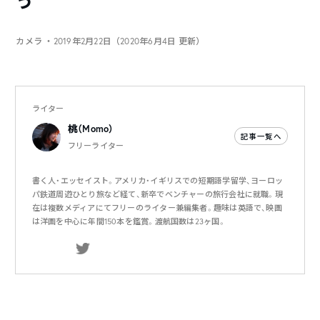
う
カメラ
・2019年2月22日（2020年6月4日 更新）
ライター
桃（Momo）
記事一覧へ
フリーライター
書く人・エッセイスト。アメリカ・イギリスでの短期語学留学、ヨーロッ
パ鉄道周遊ひとり旅など経て、新卒でベンチャーの旅行会社に就職。現
在は複数メディアにてフリーのライター兼編集者。趣味は英語で、映画
は洋画を中心に年間150本を鑑賞。渡航国数は23ヶ国。