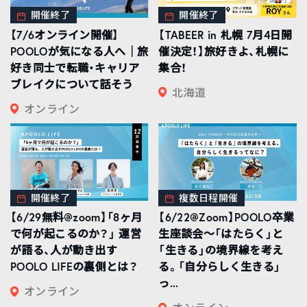
開催終了
開催終了
【7/6オンライン開催】
【TABEER in 札幌 7月4日開
POOLOが気になる人へ｜旅
催決定！】旅好きよ、札幌に
好き同士で転職・キャリア
集合！
ブレイクについて話そう
北海道
オンライン
開催終了
複数日程開催
【6/29無料@zoom】「8ヶ月
【6/22@Zoom】POOLO卒業
で何が起こるのか？」 運営
生座談会〜「はたらく」と
が語る、人が動き出す
「生きる」の境界線を考え
POOLO LIFEの裏側とは？
る。「自分らしく生きる」
っ...
オンライン