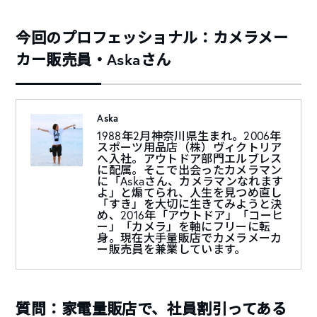
今回のプロフェッショナル：カメラメー
カー販売員・Askaさん
Aska
1988年2月神奈川県生まれ。2006年
スポーツ用品店（株）ヴィクトリア
へ入社。アウトドア部門エルブレス
に配属。そこで出会ったカメラマン
に「Askaさん、カメラマンなれます
よ」と煽てられ、人生を見つめ直し
「すき」を大切に生きてみようと決
め、2016年「アウトドア」「コーヒ
ー」「カメラ」を軸にフリーに転
身。現在大手量販店でカメラメーカ
ー販売員を兼業しています。
質問：家電量販店で、社員割引ってある