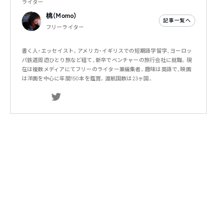
ライター
桃（Momo）
記事一覧へ
フリーライター
書く人・エッセイスト。アメリカ・イギリスでの短期語学留学、ヨーロッ
パ鉄道周遊ひとり旅など経て、新卒でベンチャーの旅行会社に就職。現
在は複数メディアにてフリーのライター兼編集者。趣味は英語で、映画
は洋画を中心に年間150本を鑑賞。渡航国数は23ヶ国。