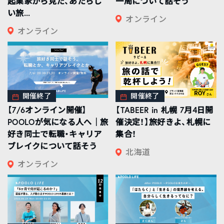
起業家から見た、あたらし
一周について話そう
い旅...
オンライン
オンライン
開催終了
開催終了
【7/6オンライン開催】
【TABEER in 札幌 7月4日開
POOLOが気になる人へ｜旅
催決定！】旅好きよ、札幌に
好き同士で転職・キャリア
集合！
ブレイクについて話そう
北海道
オンライン