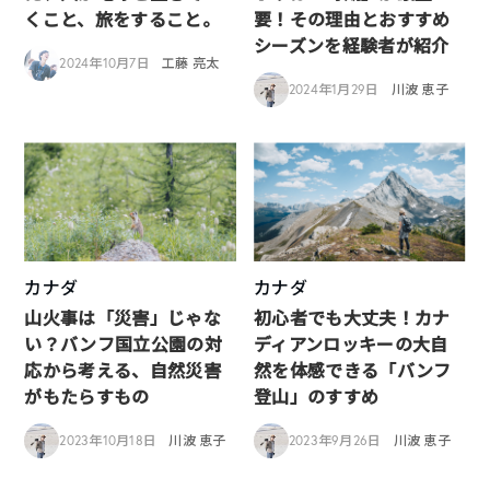
くこと、旅をすること。
要！その理由とおすすめ
シーズンを経験者が紹介
2024年10月7日
工藤 亮太
2024年1月29日
川波 恵子
カナダ
カナダ
山火事は「災害」じゃな
初心者でも大丈夫！カナ
い？バンフ国立公園の対
ディアンロッキーの大自
応から考える、自然災害
然を体感できる「バンフ
がもたらすもの
登山」のすすめ
2023年10月18日
川波 恵子
2023年9月26日
川波 恵子