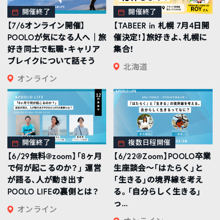
開催終了
開催終了
【7/6オンライン開催】
【TABEER in 札幌 7月4日開
POOLOが気になる人へ｜旅
催決定！】旅好きよ、札幌に
好き同士で転職・キャリア
集合！
ブレイクについて話そう
北海道
オンライン
開催終了
複数日程開催
【6/29無料@zoom】「8ヶ月
【6/22@Zoom】POOLO卒業
で何が起こるのか？」 運営
生座談会〜「はたらく」と
が語る、人が動き出す
「生きる」の境界線を考え
POOLO LIFEの裏側とは？
る。「自分らしく生きる」
っ...
オンライン