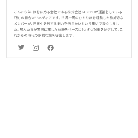
こんにちは、旅を広める会社である株式会社TABIPPOが運営をしている
「旅」の総合WEBメディアです。世界一周のひとり旅を経験した旅好きな
メンバーが、世界中を旅する魅力を伝えたいという想いで設立しまし
た。旅人たちが実際に旅した体験をベースに1つずつ記事を配信して、こ
れからの時代の多様な旅を提案します。