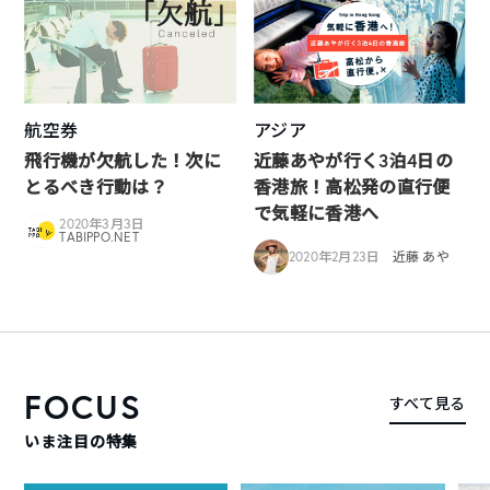
航空券
アジア
飛行機が欠航した！次に
近藤あやが行く3泊4日の
とるべき行動は？
香港旅！高松発の直行便
で気軽に香港へ
2020年3月3日
TABIPPO.NET
2020年2月23日
近藤 あや
FOCUS
すべて見る
いま注目の特集