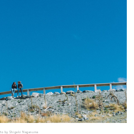
to by Shigeki Naganuma