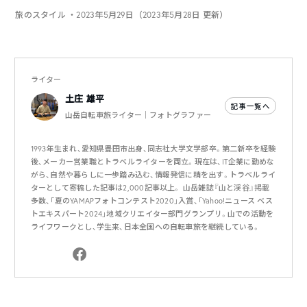
旅のスタイル
・2023年5月29日（2023年5月28日 更新）
ライター
土庄 雄平
記事一覧へ
山岳自転車旅ライター｜フォトグラファー
1993年生まれ、愛知県豊田市出身、同志社大学文学部卒。第二新卒を経験
後、メーカー営業職とトラベルライターを両立。現在は、IT企業に勤めな
がら、自然や暮らしに一歩踏み込む、情報発信に精を出す。トラベルライ
ターとして寄稿した記事は2,000記事以上。 山岳雑誌『山と渓谷』掲載
多数、「夏のYAMAPフォトコンテスト2020」入賞、「Yahoo!ニュース ベス
トエキスパート2024」地域クリエイター部門グランプリ。山での活動を
ライフワークとし、学生来、日本全国への自転車旅を継続している。