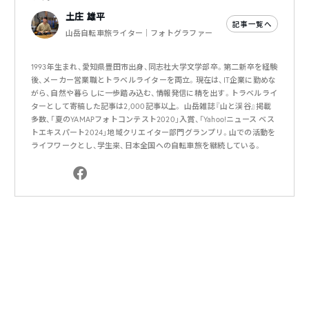
土庄 雄平
記事一覧へ
山岳自転車旅ライター｜フォトグラファー
1993年生まれ、愛知県豊田市出身、同志社大学文学部卒。第二新卒を経験
後、メーカー営業職とトラベルライターを両立。現在は、IT企業に勤めな
がら、自然や暮らしに一歩踏み込む、情報発信に精を出す。トラベルライ
ターとして寄稿した記事は2,000記事以上。 山岳雑誌『山と渓谷』掲載
多数、「夏のYAMAPフォトコンテスト2020」入賞、「Yahoo!ニュース ベス
トエキスパート2024」地域クリエイター部門グランプリ。山での活動を
ライフワークとし、学生来、日本全国への自転車旅を継続している。