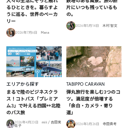
人々の生活にそっと触れ
鉄塔のある風景。旅の断
るひとときを。暮らすよ
片にいつも残っているも
うに巡る、世界のベーカ
の。
リー
2026年5月14日
木村 智文
2026年7月6日
Mana
エリアから探す
TABIPPO CARAVAN
まるで陸のビジネスクラ
弾丸旅行を楽しむ3つのコ
ス！コトバス「プレミア
ツ。満足度が倍増する
ム3」で叶える四国↔︎北陸
「余白・カメラ・寄り
のバス旅
道」
2026年4月23日
miii / 吉田実
2026年3月26日
寺田貴考
佐子