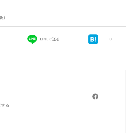
更新）
LINEで送る
0
収する