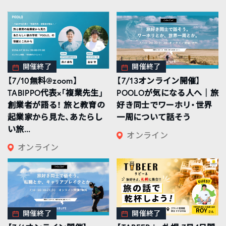
開催終了
開催終了
【7/10無料@zoom】
【7/13オンライン開催】
TABIPPO代表×「複業先生」
POOLOが気になる人へ｜旅
創業者が語る！ 旅と教育の
好き同士でワーホリ・世界
起業家から見た、あたらし
一周について話そう
い旅...
オンライン
オンライン
開催終了
開催終了