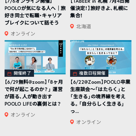
【7/6オンライン開催】
【TABEER in 札幌 7月4日開
POOLOが気になる人へ｜旅
催決定！】旅好きよ、札幌に
好き同士で転職・キャリア
集合！
ブレイクについて話そう
北海道
オンライン
開催終了
複数日程開催
【6/29無料@zoom】「8ヶ月
【6/22@Zoom】POOLO卒業
で何が起こるのか？」 運営
生座談会〜「はたらく」と
が語る、人が動き出す
「生きる」の境界線を考え
POOLO LIFEの裏側とは？
る。「自分らしく生きる」
っ...
オンライン
オンライン