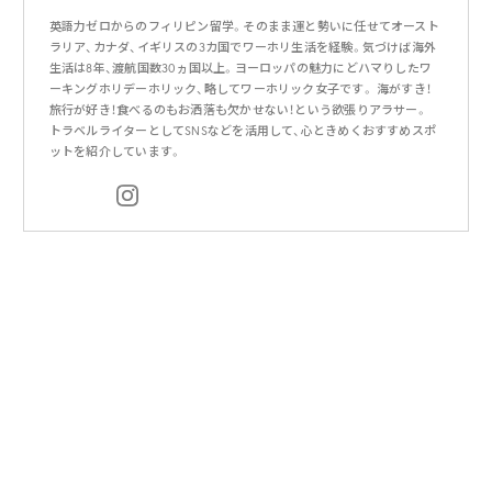
英語力ゼロからのフィリピン留学。そのまま運と勢いに任せてオースト
ラリア、カナダ、イギリスの3カ国でワーホリ生活を経験。気づけば海外
生活は8年、渡航国数30ヵ国以上。ヨーロッパの魅力にどハマりしたワ
ーキングホリデーホリック、略してワーホリック女子です。 海がすき！
旅行が好き！食べるのもお洒落も欠かせない！という欲張りアラサー。
トラベルライターとしてSNSなどを活用して、心ときめくおすすめスポ
ットを紹介しています。