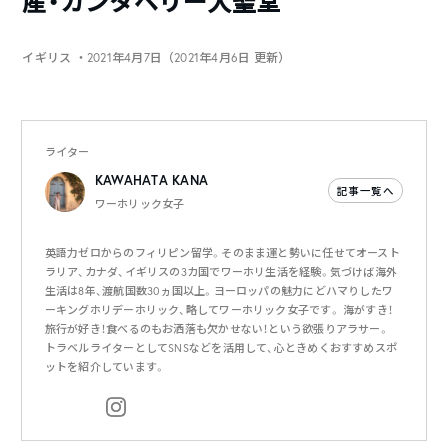
産・カンタベリー大聖堂
イギリス
・2021年4月7日（2021年4月6日 更新）
ライター
KAWAHATA KANA
記事一覧へ
ワーホリック女子
英語力ゼロからのフィリピン留学。そのまま運と勢いに任せてオースト
ラリア、カナダ、イギリスの3カ国でワーホリ生活を経験。気づけば海外
生活は8年、渡航国数30ヵ国以上。ヨーロッパの魅力にどハマりしたワ
ーキングホリデーホリック、略してワーホリック女子です。 海がすき！
旅行が好き！食べるのもお洒落も欠かせない！という欲張りアラサー。
トラベルライターとしてSNSなどを活用して、心ときめくおすすめスポ
ットを紹介しています。