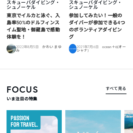
スキューバダイビング・
スキューバダイビング・
シュノーケル
シュノーケル
東京でイルカと泳ぐ、入
参加してみたい！一般の
島率50%のドルフィンス
ダイバーが参加できる4つ
イム聖地・御蔵島で感動
のボランティアダイビン
体験を！
グ
2022年8月5日
かわい まゆ
2021年7月6日
ocean＋α(オー
み
シャナ)
FOCUS
すべて見る
いま注目の特集