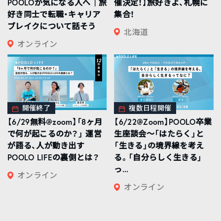
POOLOが気になる人へ｜旅
催決定！】旅好きよ、札幌に
好き同士で転職・キャリア
集合！
ブレイクについて話そう
北海道
オンライン
開催終了
複数日程開催
【6/29無料@zoom】「8ヶ月
【6/22@Zoom】POOLO卒業
で何が起こるのか？」 運営
生座談会〜「はたらく」と
が語る、人が動き出す
「生きる」の境界線を考え
POOLO LIFEの裏側とは？
る。「自分らしく生きる」
っ...
オンライン
オンライン