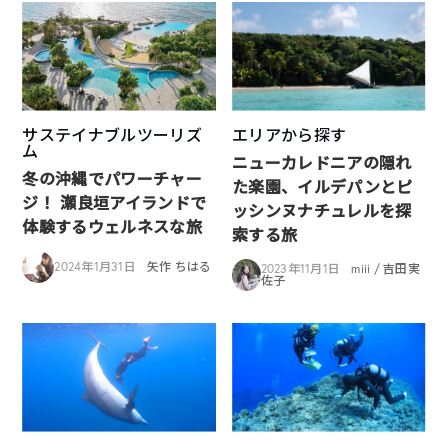
サステイナブルツーリズ
エリアから探す
ム
ニューカレドニアの隠れ
冬の沖縄でパワーチャー
た楽園、イルデパンとピ
ジ！ 瀬良垣アイランドで
ッシンヌナチュレルを探
体験するウェルネスな旅
索する旅
2024年1月31日
矢作 ちはる
2023年11月1日
miii / 吉田実
佐子