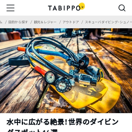
ム
目的から探す
観光＆レジャー
アウトドア
スキューバダイビング・シュノ
水中に広がる絶景！世界のダイビン