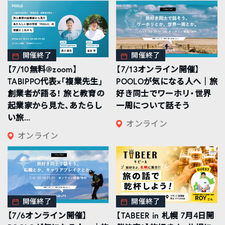
開催終了
開催終了
【7/10無料@zoom】
【7/13オンライン開催】
TABIPPO代表×「複業先生」
POOLOが気になる人へ｜旅
創業者が語る！ 旅と教育の
好き同士でワーホリ・世界
起業家から見た、あたらし
一周について話そう
い旅...
オンライン
オンライン
開催終了
開催終了
【7/6オンライン開催】
【TABEER in 札幌 7月4日開