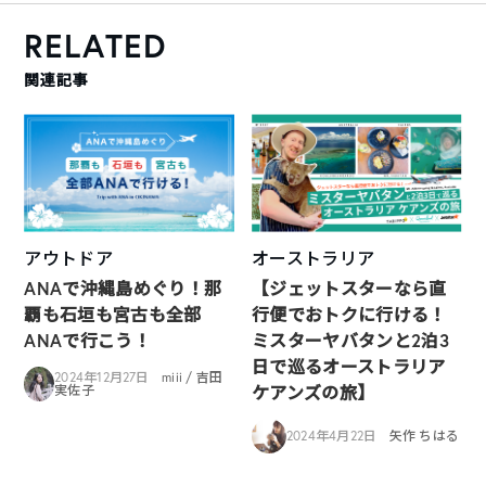
RELATED
関連記事
アウトドア
オーストラリア
ANAで沖縄島めぐり！那
【ジェットスターなら直
覇も石垣も宮古も全部
行便でおトクに行ける！
ANAで行こう！
ミスターヤバタンと2泊3
日で巡るオーストラリア
2024年12月27日
miii / 吉田
ケアンズの旅】
実佐子
2024年4月22日
矢作 ちはる