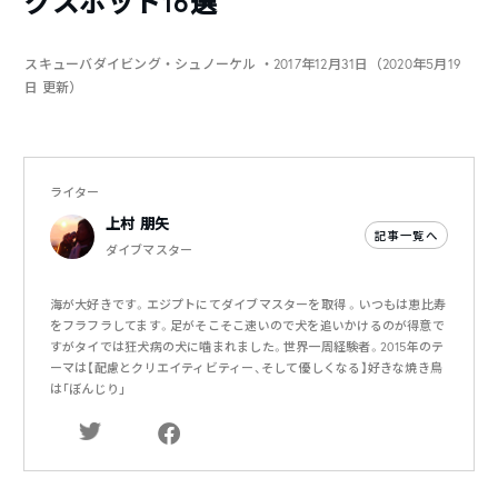
グスポット16選
スキューバダイビング・シュノーケル
・2017年12月31日（2020年5月19
日 更新）
ライター
上村 朋矢
記事一覧へ
ダイブマスター
海が大好きです。エジプトにてダイブマスターを取得 。いつもは恵比寿
をフラフラしてます。足がそこそこ速いので犬を追いかけるのが得意で
すがタイでは狂犬病の犬に噛まれました。世界一周経験者。2015年のテ
ーマは【配慮とクリエイティビティー、そして優しくなる】好きな焼き鳥
は｢ぼんじり｣