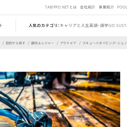
TABIPPO.NETとは
会社紹介
事業紹介
POO
ト
人気のカテゴリ：
キャリアと人生
英語・語学
GO SUST
目的から探す
観光＆レジャー
アウトドア
スキューバダイビング・シュ