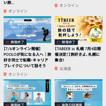
い旅...
オンライン
オンライン
開催終了
開催終了
【7/6オンライン開催】
【TABEER in 札幌 7月4日開
POOLOが気になる人へ｜旅
催決定！】旅好きよ、札幌に
好き同士で転職・キャリア
集合！
ブレイクについて話そう
北海道
オンライン
開催終了
複数日程開催