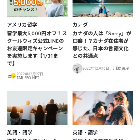
アメリカ留学
カナダ
留学最大5,000円オフ！ス
カナダの人は「Sorry」が
クールウィズ公式LINEの
口癖！？カナダ在住者が
お友達限定キャンペーン
感じた、日本の言語文化
を実施します【1/31ま
との共通点
で】
2022年12月16日
川波 恵子
2022年12月27日
TABIPPO.NET
英語・語学
英語・語学