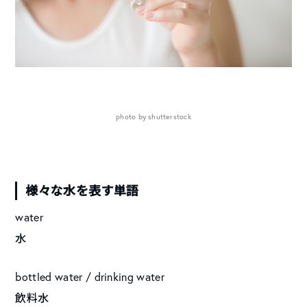
photo by shutterstock
様々な水を表す単語
water
水
bottled water / drinking water
飲料水