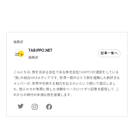
編集部
TABIPPO.NET
記事一覧へ
編集部
こんにちは、旅を広める会社である株式会社TABIPPOが運営をしている
「旅」の総合WEBメディアです。世界一周のひとり旅を経験した旅好きな
メンバーが、世界中を旅する魅力を伝えたいという想いで設立しまし
た。旅人たちが実際に旅した体験をベースに1つずつ記事を配信して、こ
れからの時代の多様な旅を提案します。