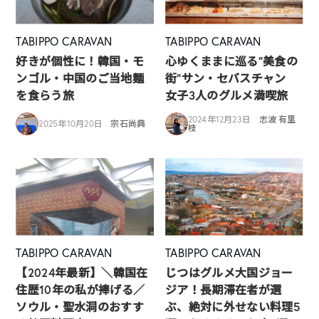
TABIPPO CARAVAN
TABIPPO CARAVAN
好きが個性に！韓国・モ
心ゆくままに巡る”美食の
ンゴル・中国のご当地麺
街”サン・セバスチャン
を食らう旅
女子3人のグルメ満喫旅
2024年12月23日
志波 有里
2025年10月20日
宗石尚典
枝
TABIPPO CARAVAN
TABIPPO CARAVAN
【2024年最新】＼韓国在
じつはグルメ大国ジョー
住歴10年の私が捧げる／
ジア！長期滞在者が選
ソウル・聖水洞のおすす
ぶ、絶対に外せない料理5