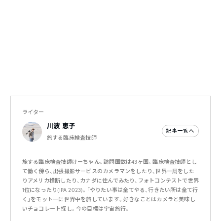
ライター
川波 恵子
記事一覧へ
旅する臨床検査技師
旅する臨床検査技師けーちゃん。訪問国数は43ヶ国。臨床検査技師とし
て働く傍ら、出張撮影サービスのカメラマンをしたり、世界一周をした
りアメリカ横断したり、カナダに住んでみたり、フォトコンテストで世界
1位になったり(IPA 2023)。「やりたい事は全てやる、行きたい所は全て行
く」をモットーに世界中を旅しています。好きなことはカメラと美味し
いチョコレート探し。今の目標は宇宙旅行。