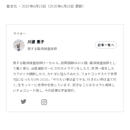
食文化
・2020年6月23日（2020年6月23日 更新）
ライター
川波 恵子
記事一覧へ
旅する臨床検査技師
旅する臨床検査技師けーちゃん。訪問国数は43ヶ国。臨床検査技師とし
て働く傍ら、出張撮影サービスのカメラマンをしたり、世界一周をした
りアメリカ横断したり、カナダに住んでみたり、フォトコンテストで世界
1位になったり(IPA 2023)。「やりたい事は全てやる、行きたい所は全て行
く」をモットーに世界中を旅しています。好きなことはカメラと美味し
いチョコレート探し。今の目標は宇宙旅行。