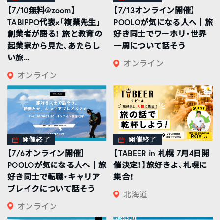
【7/10無料@zoom】
【7/13オンライン開催】
TABIPPO代表×「複業先生」
POOLOが気になる人へ｜旅
創業者が語る！ 旅と教育の
好き同士でワーホリ・世界
起業家から見た、あたらし
一周について話そう
い旅...
オンライン
オンライン
開催終了
開催終了
【7/6オンライン開催】
【TABEER in 札幌 7月4日開
POOLOが気になる人へ｜旅
催決定！】旅好きよ、札幌に
好き同士で転職・キャリア
集合！
ブレイクについて話そう
北海道
オンライン