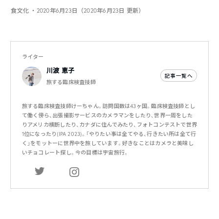
食文化
・2020年6月23日（2020年6月23日 更新）
ライター
川波 恵子
記事一覧へ
旅する臨床検査技師
旅する臨床検査技師けーちゃん。訪問国数は43ヶ国。臨床検査技師とし
て働く傍ら、出張撮影サービスのカメラマンをしたり、世界一周をした
りアメリカ横断したり、カナダに住んでみたり、フォトコンテストで世界
1位になったり(IPA 2023)。「やりたい事は全てやる、行きたい所は全て行
く」をモットーに世界中を旅しています。好きなことはカメラと美味し
いチョコレート探し。今の目標は宇宙旅行。