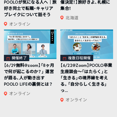
POOLOが気になる人へ｜旅
催決定！】旅好きよ、札幌に
好き同士で転職・キャリア
集合！
ブレイクについて話そう
北海道
オンライン
開催終了
複数日程開催
【6/29無料@zoom】「8ヶ月
【6/22@Zoom】POOLO卒業
で何が起こるのか？」 運営
生座談会〜「はたらく」と
が語る、人が動き出す
「生きる」の境界線を考え
POOLO LIFEの裏側とは？
る。「自分らしく生きる」
っ...
オンライン
オンライン