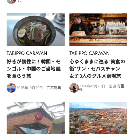
り。
TABIPPO CARAVAN
TABIPPO CARAVAN
好きが個性に！韓国・モ
心ゆくままに巡る”美食の
ンゴル・中国のご当地麺
街”サン・セバスチャン
を食らう旅
女子3人のグルメ満喫旅
2024年12月23日
志波 有里
2025年10月20日
宗石尚典
枝