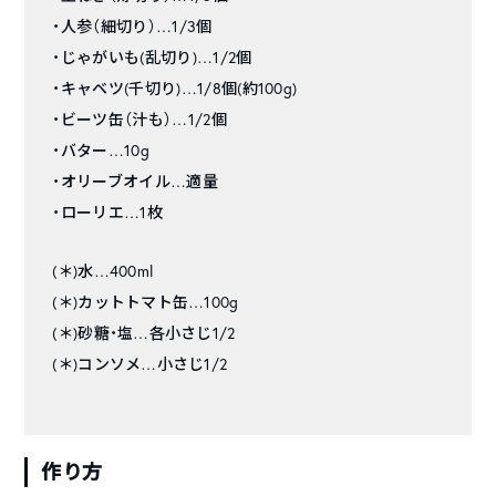
・人参（細切り）…1/3個
・じゃがいも(乱切り)…1/2個
・キャベツ(千切り)…1/8個(約100g)
・ビーツ缶（汁も）…1/2個
・バター…10g
・オリーブオイル…適量
・ローリエ…1枚
(＊)水…400ml
(＊)カットトマト缶…100g
(＊)砂糖・塩…各小さじ1/2
(＊)コンソメ…小さじ1/2
作り方