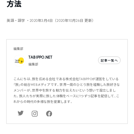
方法
英語・語学
・2020年3月4日（2020年10月26日 更新）
編集部
TABIPPO.NET
記事一覧へ
編集部
こんにちは、旅を広める会社である株式会社TABIPPOが運営をしている
「旅」の総合WEBメディアです。世界一周のひとり旅を経験した旅好きな
メンバーが、世界中を旅する魅力を伝えたいという想いで設立しまし
た。旅人たちが実際に旅した体験をベースに1つずつ記事を配信して、こ
れからの時代の多様な旅を提案します。