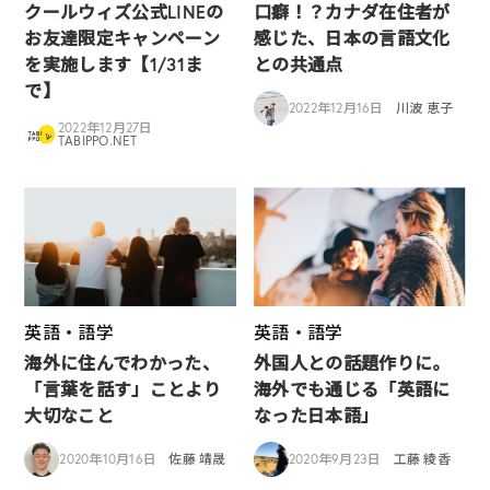
クールウィズ公式LINEの
口癖！？カナダ在住者が
お友達限定キャンペーン
感じた、日本の言語文化
を実施します【1/31ま
との共通点
で】
2022年12月16日
川波 恵子
2022年12月27日
TABIPPO.NET
英語・語学
英語・語学
海外に住んでわかった、
外国人との話題作りに。
「言葉を話す」ことより
海外でも通じる「英語に
大切なこと
なった日本語」
2020年10月16日
佐藤 靖晟
2020年9月23日
工藤 綾香