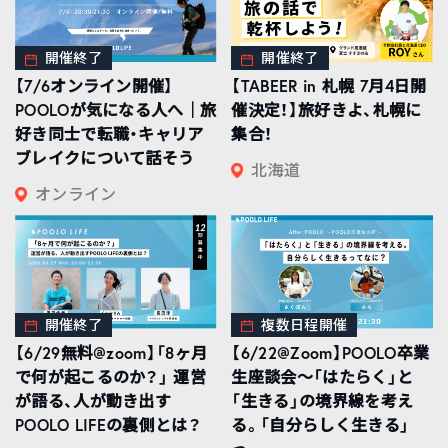
開催終了
開催終了
【7/6オンライン開催】
【TABEER in 札幌 7月4日開
POOLOが気になる人へ｜旅
催決定！】旅好きよ、札幌に
好き同士で転職・キャリア
集合！
ブレイクについて話そう
北海道
オンライン
開催終了
複数日程開催
【6/29無料@zoom】「8ヶ月
【6/22@Zoom】POOLO卒業
で何が起こるのか？」 運営
生座談会〜「はたらく」と
が語る、人が動き出す
「生きる」の境界線を考え
POOLO LIFEの裏側とは？
る。「自分らしく生きる」