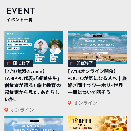
EVENT
イベント一覧
開催終了
開催終了
【7/10無料@zoom】
【7/13オンライン開催】
TABIPPO代表×「複業先生」
POOLOが気になる人へ｜旅
創業者が語る！ 旅と教育の
好き同士でワーホリ・世界
起業家から見た、あたらし
一周について話そう
い旅...
オンライン
オンライン