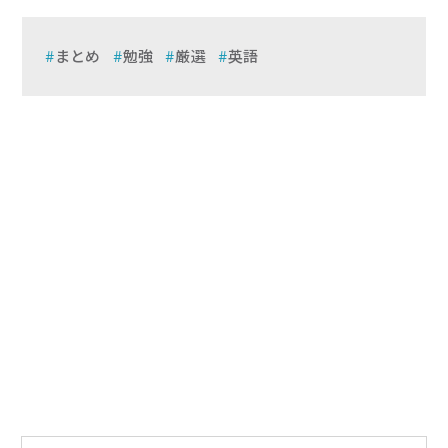
まとめ
勉強
厳選
英語