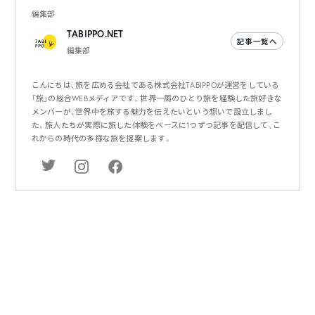
編集部
TABIPPO.NET
記事一覧へ
編集部
こんにちは、旅を広める会社である株式会社TABIPPOが運営をしている
「旅」の総合WEBメディアです。世界一周のひとり旅を経験した旅好きな
メンバーが、世界中を旅する魅力を伝えたいという想いで設立しまし
た。旅人たちが実際に旅した体験をベースに1つずつ記事を配信して、こ
れからの時代の多様な旅を提案します。