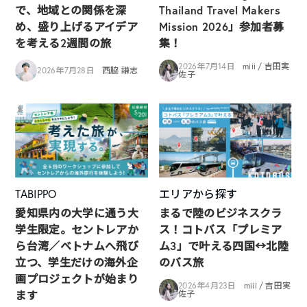
で、地域との関係を深
Thailand Travel Makers
め、盛り上げるアイデア
Mission 2026」参加者募
を考える2週間の旅
集！
2026年7月14日
miii / 吉田実
2026年7月28日
西脇 謙志
佐子
TABIPPO
エリアから探す
愛知県内の大学に通う大
まるで陸のビジネスクラ
学生限定。セントレアか
ス！コトバス「プレミア
ら台湾／ベトナムへ飛び
ム3」で叶える四国↔︎北陸
立つ、学生だけの海外企
のバス旅
画プロジェクトが始まり
2026年4月23日
miii / 吉田実
ます
佐子