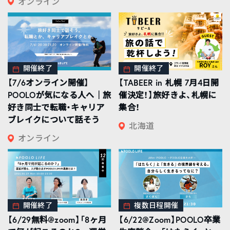
オンライン
開催終了
開催終了
【7/6オンライン開催】
【TABEER in 札幌 7月4日開
POOLOが気になる人へ｜旅
催決定！】旅好きよ、札幌に
好き同士で転職・キャリア
集合！
ブレイクについて話そう
北海道
オンライン
開催終了
複数日程開催
【6/29無料@zoom】「8ヶ月
【6/22@Zoom】POOLO卒業