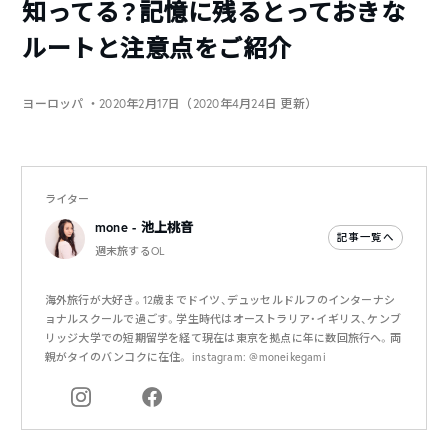
知ってる？記憶に残るとっておきな
ルートと注意点をご紹介
ヨーロッパ
・2020年2月17日（2020年4月24日 更新）
ライター
mone - 池上桃音
記事一覧へ
週末旅するOL
海外旅行が大好き。12歳までドイツ、デュッセルドルフのインターナシ
ョナルスクールで過ごす。学生時代はオーストラリア・イギリス、ケンブ
リッジ大学での短期留学を経て現在は東京を拠点に年に数回旅行へ。両
親がタイのバンコクに在住。 instagram: @moneikegami