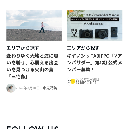
エリアから探す
エリアから探す
変わりゆく大地と海に思
キヤノン × TABIPPO「Vア
いを馳せ、心震える出会
ンバサダー」第1期 公式メ
いを見つける火山の島
ンバー募集！
「三宅島」
2026年2月28日
TABIPPO.NET
2026年3月10日
水元琴美