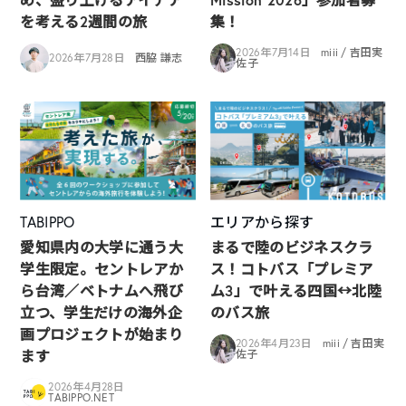
を考える2週間の旅
集！
2026年7月14日
miii / 吉田実
2026年7月28日
西脇 謙志
佐子
TABIPPO
エリアから探す
愛知県内の大学に通う大
まるで陸のビジネスクラ
学生限定。セントレアか
ス！コトバス「プレミア
ら台湾／ベトナムへ飛び
ム3」で叶える四国↔︎北陸
立つ、学生だけの海外企
のバス旅
画プロジェクトが始まり
2026年4月23日
miii / 吉田実
ます
佐子
2026年4月28日
TABIPPO.NET