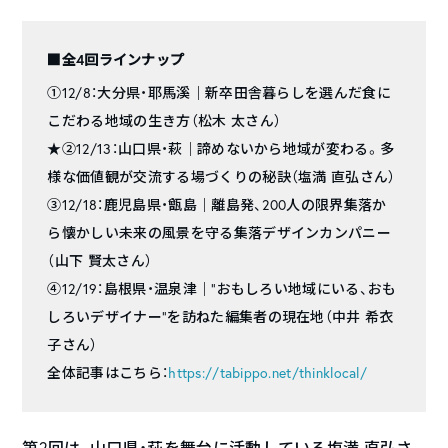
■全4回ラインナップ
①12/8：大分県・耶馬溪｜新卒田舎暮らしを選んだ食に
こだわる地域の生き方（松木 太さん）
★②12/13：山口県・萩｜諦めないから地域が変わる。多
様な価値観が交流する場づくりの秘訣（塩満 直弘さん）
③12/18：鹿児島県・甑島｜離島発、200人の限界集落か
ら懐かしい未来の風景を守る集落デザインカンパニー
（山下 賢太さん）
④12/19：島根県・温泉津｜”おもしろい地域にいる、おも
しろいデザイナー”を訪ねた編集者の現在地（中井 希衣
子さん）
全体記事はこちら：
https://tabippo.net/thinklocal/
第2回は、山口県・萩を舞台に活動している塩満 直弘さ