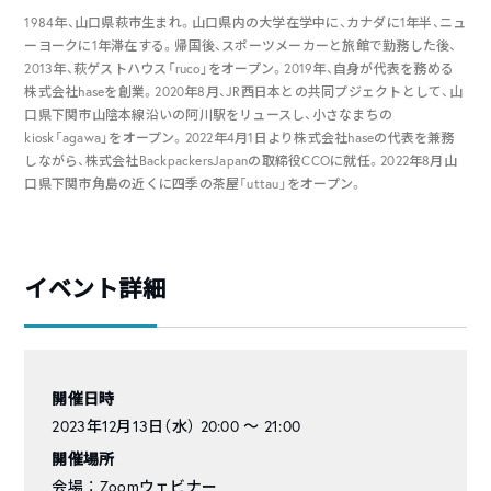
1984年、山口県萩市生まれ。山口県内の大学在学中に、カナダに1年半、ニュ
ーヨークに1年滞在する。帰国後、スポーツメーカーと旅館で勤務した後、
2013年、萩ゲストハウス「ruco」をオープン。2019年、自身が代表を務める
株式会社haseを創業。2020年8月、JR西日本との共同プジェクトとして、山
口県下関市山陰本線沿いの阿川駅をリュースし、小さなまちの
kiosk「agawa」をオープン。2022年4月1日より株式会社haseの代表を兼務
しながら、株式会社BackpackersJapanの取締役CCOに就任。2022年8月山
口県下関市角島の近くに四季の茶屋「uttau」をオープン。
イベント詳細
開催日時
2023年12月13日（水） 20:00 〜 21:00
開催場所
会場 ： Zoomウェビナー