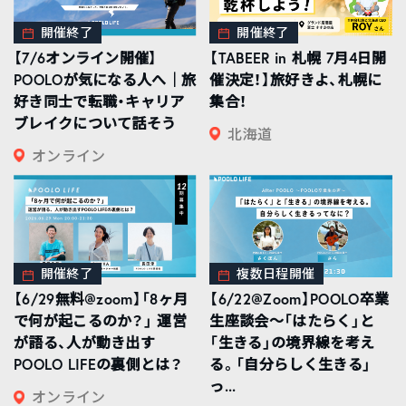
開催終了
開催終了
【7/6オンライン開催】
【TABEER in 札幌 7月4日開
POOLOが気になる人へ｜旅
催決定！】旅好きよ、札幌に
好き同士で転職・キャリア
集合！
ブレイクについて話そう
北海道
オンライン
開催終了
複数日程開催
【6/29無料@zoom】「8ヶ月
【6/22@Zoom】POOLO卒業
で何が起こるのか？」 運営
生座談会〜「はたらく」と
が語る、人が動き出す
「生きる」の境界線を考え
POOLO LIFEの裏側とは？
る。「自分らしく生きる」
っ...
オンライン