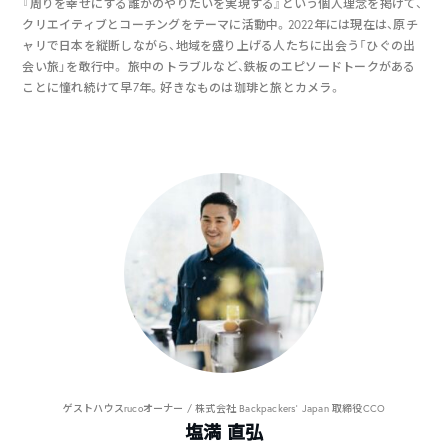
『周りを幸せにする誰かのやりたいを実現する』という個人理念を掲げて、
クリエイティブとコーチングをテーマに活動中。2022年には現在は、原チ
ャリで日本を縦断しながら、地域を盛り上げる人たちに出会う「ひぐの出
会い旅」を敢行中。 旅中のトラブルなど、鉄板のエピソードトークがある
ことに憧れ続けて早7年。好きなものは珈琲と旅とカメラ。
ゲストハウスrucoオーナー / 株式会社 Backpackers’ Japan 取締役CCO
塩満 直弘