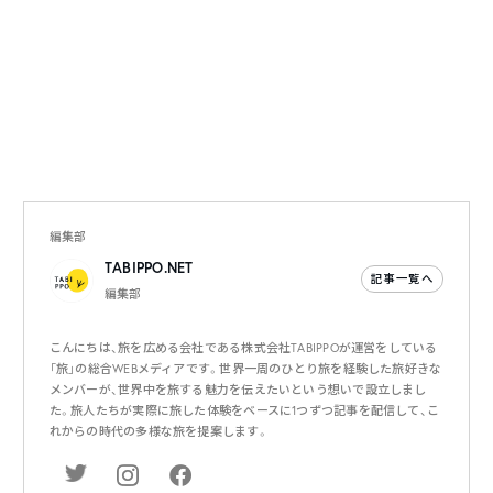
編集部
TABIPPO.NET
記事一覧へ
編集部
こんにちは、旅を広める会社である株式会社TABIPPOが運営をしている
「旅」の総合WEBメディアです。世界一周のひとり旅を経験した旅好きな
メンバーが、世界中を旅する魅力を伝えたいという想いで設立しまし
た。旅人たちが実際に旅した体験をベースに1つずつ記事を配信して、こ
れからの時代の多様な旅を提案します。