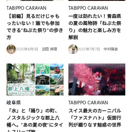
TABIPPO CARAVAN
TABIPPO CARAVAN
【前編】見るだけじゃも
一度は訪れたい！青森県
ったいない！誰でも参加
の夏の風物詩「ねぶた祭
できる“ねぶた祭り”の歩き
り」の魅力と楽しみ方を
方
解説
2025年8月1日
武田 麻理
2025年7月7日
中村陽香
岐阜県
TABIPPO CARAVAN
「水」と「踊り」の町、
スイス最大のカーニバル
ノスタルジックな郡上八
「ファスナハト」仮面行
幡へ。“あの夏の夜”にタイ
列が織りなす魅惑の世界
ムスリップ旅