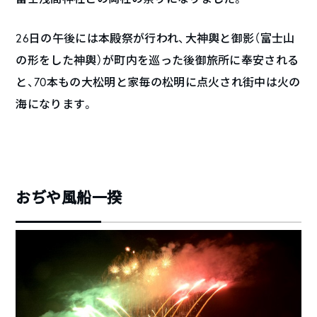
26日の午後には本殿祭が行われ、大神輿と御影（富士山
の形をした神輿）が町内を巡った後御旅所に奉安される
と、70本もの大松明と家毎の松明に点火され街中は火の
海になります。
おぢや風船一揆