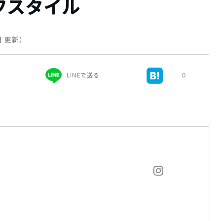
フスタイル
日 更新）
LINEで送る
0