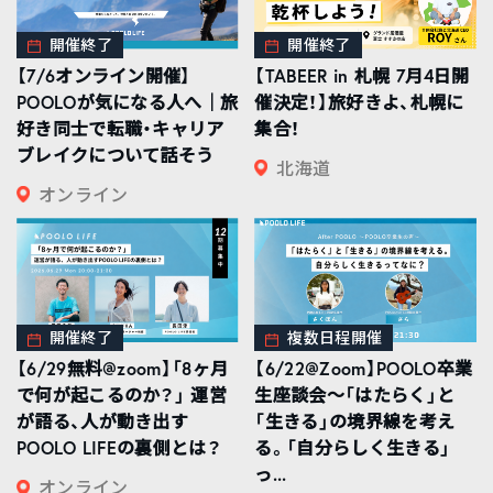
開催終了
開催終了
【7/6オンライン開催】
【TABEER in 札幌 7月4日開
POOLOが気になる人へ｜旅
催決定！】旅好きよ、札幌に
好き同士で転職・キャリア
集合！
ブレイクについて話そう
北海道
オンライン
開催終了
複数日程開催
【6/29無料@zoom】「8ヶ月
【6/22@Zoom】POOLO卒業
で何が起こるのか？」 運営
生座談会〜「はたらく」と
が語る、人が動き出す
「生きる」の境界線を考え
POOLO LIFEの裏側とは？
る。「自分らしく生きる」
っ...
オンライン