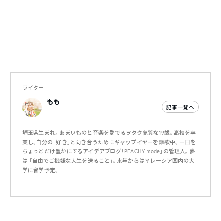
ライター
もも
記事一覧へ
埼玉県生まれ。あまいものと音楽を愛でるヲタク気質な19歳。高校を卒
業し、自分の「好き」と向き合うためにギャップイヤーを謳歌中。一日を
ちょっとだけ豊かにするアイデアブログ「PEACHY mode」の管理人。夢
は 「自由でご機嫌な人生を送ること」。来年からはマレーシア国内の大
学に留学予定。