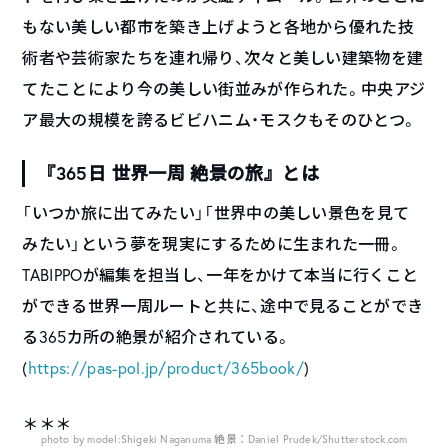
もない美しい都市を築き上げようと各地から優れた技
術者や芸術家たちを連れ帰り、次々と美しい建築物を建
てたことにより今の美しい街並みが作られた。中央アジ
ア最大の規模を誇るビビハニム・モスクもそのひとつ。
『365日 世界一周 絶景の旅』とは
「いつか旅に出てみたい」「世界中の美しい景色を見て
みたい」という夢を現実にするために生まれた一冊。
TABIPPOが編集を担当し、一年をかけて本当に行くこと
ができる世界一周ルートと共に、途中で見ることができ
る365カ所の絶景が紹介されている。
(
https://pas-pol.jp/product/365book/
)
＊＊＊
photo by model:Shigeki Naganuma 絶景：Daniel Prudek/Shutterstock.com