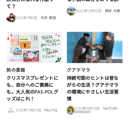
て？
2020年12月30日
岡本 大樹
2022年7月4日
中井 美伽
旅の書籍
グアテマラ
クリスマスプレゼントに
持続可能のヒントは昔な
も、自分へのご褒美に
がらの生活？グアテマラ
も。大人気のPAS-POLグ
の環境にやさしい生活習
ッズはこれ！
慣
2020年10月13日
NATSUKI
2020年12月20日
PAS-POL
ISHIBASHI