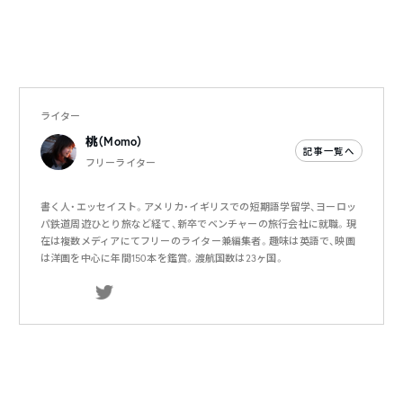
ライター
桃（Momo）
記事一覧へ
フリーライター
書く人・エッセイスト。アメリカ・イギリスでの短期語学留学、ヨーロッ
パ鉄道周遊ひとり旅など経て、新卒でベンチャーの旅行会社に就職。現
在は複数メディアにてフリーのライター兼編集者。趣味は英語で、映画
は洋画を中心に年間150本を鑑賞。渡航国数は23ヶ国。