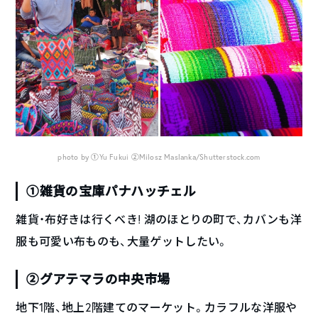
photo by ①Yu Fukui ②Milosz Maslanka/Shutterstock.com
①雑貨の宝庫パナハッチェル
雑貨・布好きは行くべき! 湖のほとりの町で、カバンも洋
服も可愛い布ものも、大量ゲットしたい。
②グアテマラの中央市場
地下1階、地上2階建てのマーケット。カラフルな洋服や