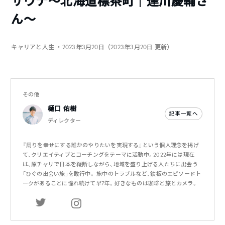
サウナ〜北海道標茶町｜達川慶輔さ
ん〜
キャリアと人生
・2023年3月20日（2023年3月20日 更新）
その他
樋口 佑樹
記事一覧へ
ディレクター
『周りを幸せにする誰かのやりたいを実現する』という個人理念を掲げ
て、クリエイティブとコーチングをテーマに活動中。2022年には現在
は、原チャリで日本を縦断しながら、地域を盛り上げる人たちに出会う
「ひぐの出会い旅」を敢行中。 旅中のトラブルなど、鉄板のエピソードト
ークがあることに憧れ続けて早7年。好きなものは珈琲と旅とカメラ。