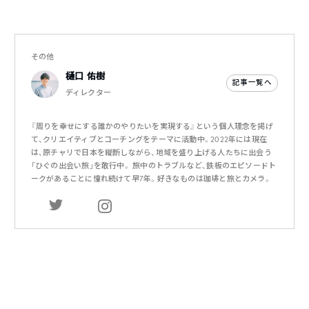
その他
樋口 佑樹
記事一覧へ
ディレクター
『周りを幸せにする誰かのやりたいを実現する』という個人理念を掲げ
て、クリエイティブとコーチングをテーマに活動中。2022年には現在
は、原チャリで日本を縦断しながら、地域を盛り上げる人たちに出会う
「ひぐの出会い旅」を敢行中。 旅中のトラブルなど、鉄板のエピソードト
ークがあることに憧れ続けて早7年。好きなものは珈琲と旅とカメラ。