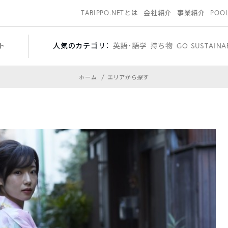
TABIPPO.NETとは
会社紹介
事業紹介
POO
ト
人気のカテゴリ：
英語・語学
持ち物
GO SUSTAINA
ホーム
エリアから探す