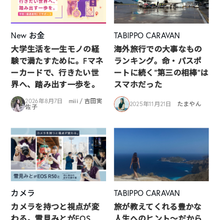
New
お金
TABIPPO CARAVAN
大学生活を一生モノの経
海外旅行での大事なもの
験で満たすために。Fマネ
ランキング。命・パスポ
ーカードで、行きたい世
ートに続く“第三の相棒”は
界へ、踏み出す一歩を。
スマホだった
2026年8月7日
miii / 吉田実
2025年11月21日
たまやん
佐子
カメラ
TABIPPO CARAVAN
カメラを持つと視点が変
旅が教えてくれる豊かな
わる。雪見みとがEOS
人生へのヒント〜だから