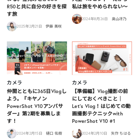
R50と共に自分の好きを探
私は旅をやめられない〜
す旅
2024年8月26日
奥山冴乃
2025年2月21日
伊藤 美咲
カメラ
カメラ
仲間とともに365日Vlogし
【準備編】Vlog撮影の前
よう。『キヤノン
にしておくべきこと｜
PowerShot V10アンバサ
Let’s Vlog！はじめての動
ダー』第2期を募集しま
画撮影テクニックwith
す！
PowerShot V10 #1
2024年2月15日
樋口 佑樹
2024年2月10日
矢作 ちはる