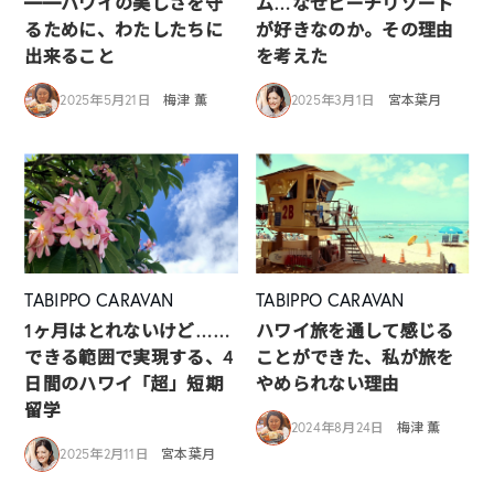
━━ハワイの美しさを守
ム…なぜビーチリゾート
るために、わたしたちに
が好きなのか。その理由
出来ること
を考えた
2025年5月21日
梅津 薫
2025年3月1日
宮本葉月
TABIPPO CARAVAN
TABIPPO CARAVAN
1ヶ月はとれないけど……
ハワイ旅を通して感じる
できる範囲で実現する、4
ことができた、私が旅を
日間のハワイ「超」短期
やめられない理由
留学
2024年8月24日
梅津 薫
2025年2月11日
宮本葉月