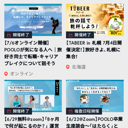
開催終了
開催終了
【7/6オンライン開催】
【TABEER in 札幌 7月4日開
POOLOが気になる人へ｜旅
催決定！】旅好きよ、札幌に
好き同士で転職・キャリア
集合！
ブレイクについて話そう
北海道
オンライン
開催終了
複数日程開催
【6/29無料@zoom】「8ヶ月
【6/22@Zoom】POOLO卒業
で何が起こるのか？」 運営
生座談会〜「はたらく」と