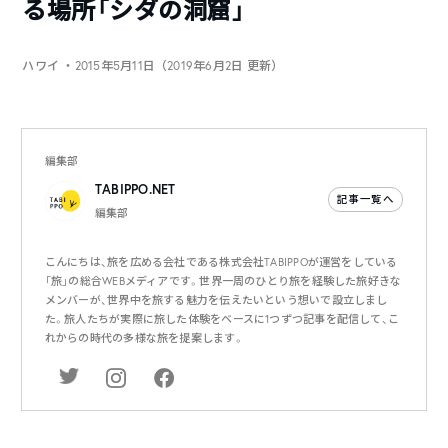
る場所「シダの洞窟」
ハワイ
・2015年5月11日（2019年6月2日 更新）
編集部
TABIPPO.NET
記事一覧へ
編集部
こんにちは、旅を広める会社である株式会社TABIPPOが運営をしている
「旅」の総合WEBメディアです。世界一周のひとり旅を経験した旅好きな
メンバーが、世界中を旅する魅力を伝えたいという想いで設立しまし
た。旅人たちが実際に旅した体験をベースに1つずつ記事を配信して、こ
れからの時代の多様な旅を提案します。