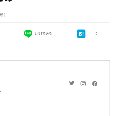
更新）
LINEで送る
0
ー