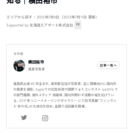
知る｜横田裕市
エリアから探す
・2023年7月4日（2023年7月11日 更新）
PR
Supported by 北海道エアポート株式会社
その他
横田裕市
記事一覧へ
風景写真家
福島県出身 85 年生まれ、東京都在住の写真家。主に商業向けに国内外
の風景を撮影。Appleでの広告採用や国際フォトコンテスト ipa2016 で
の部門優勝、海外メディア 掲載等、国内外問わず活動の幅を広げてい
る。2019 年ソニーイメージングギャラリー にて初写真展「フィンラン
ド 冬の光」が大成功を収め、全国で巡回展を開催。