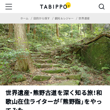
ホーム
目的から探す
観光＆レジャー
世界遺産
世界遺産・熊野古道を深く知る旅！和
歌山在住ライターが「熊野詣」をやっ