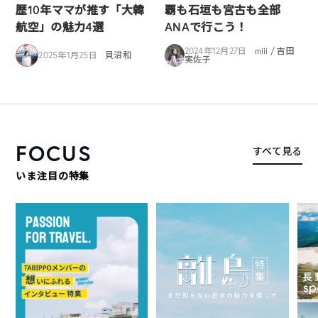
歴10年ママが推す「大韓
覇も石垣も宮古も全部
航空」の魅力4選
ANAで行こう！
2024年12月27日
miii / 吉田
2025年1月25日
貝沼和
実佐子
FOCUS
すべて見る
いま注目の特集