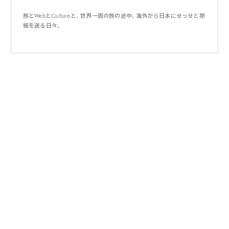
旅とWebとCultureと。世界一周の旅の途中。海外から日本にせっせと原
稿を送る日々。